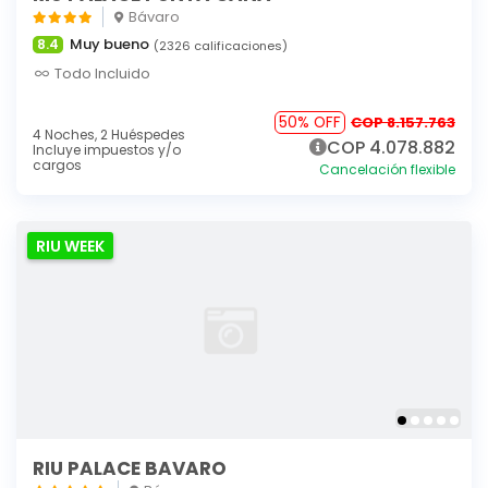
Bávaro
Muy bueno
8.4
(2326 calificaciones)
Todo Incluido
50% OFF
COP 8.157.763
4 Noches,
2 Huéspedes
COP 4.078.882
Incluye impuestos y/o
cargos
Cancelación flexible
RIU WEEK
RIU PALACE BAVARO