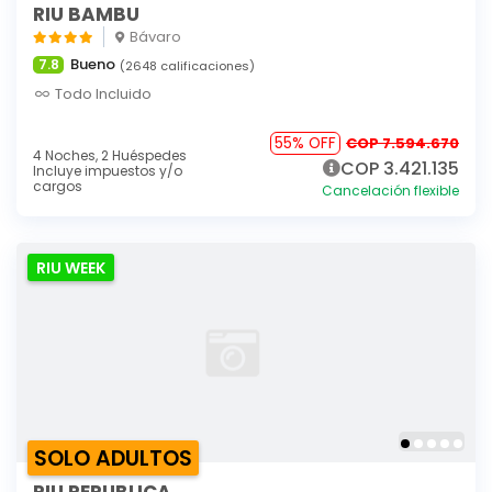
RIU BAMBU
Bávaro
Bueno
7.8
(2648 calificaciones)
Todo Incluido
55% OFF
COP 7.594.670
4 Noches,
2 Huéspedes
COP 3.421.135
Incluye impuestos y/o
cargos
Cancelación flexible
RIU WEEK
SOLO ADULTOS