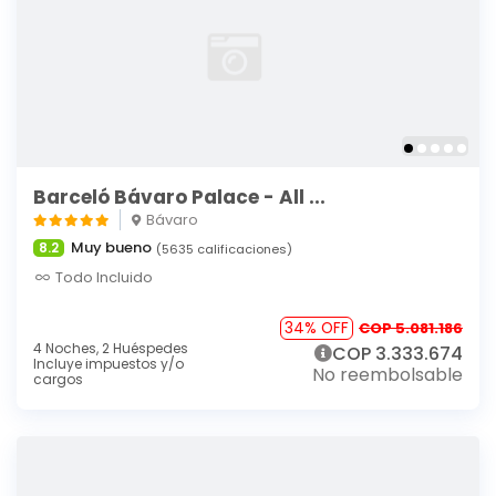
Barceló Bávaro Palace - All ...
Bávaro
Muy bueno
8.2
(5635 calificaciones)
Todo Incluido
34% OFF
COP 5.081.186
4 Noches,
2 Huéspedes
COP 3.333.674
Incluye impuestos y/o
No reembolsable
cargos