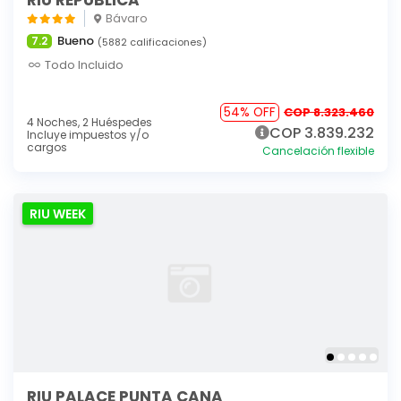
RIU REPUBLICA
Bávaro
Bueno
7.2
(5882 calificaciones)
Todo Incluido
54% OFF
COP 8.323.460
4 Noches,
2 Huéspedes
COP 3.839.232
Incluye impuestos y/o
cargos
Cancelación flexible
RIU WEEK
RIU PALACE PUNTA CANA