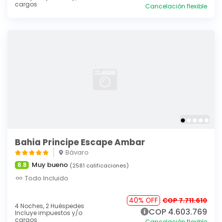
cargos
Cancelación flexible
Bahia Principe Escape Ambar
Bávaro
Muy bueno
8.8
(2581 calificaciones)
Todo Incluido
40% OFF
COP 7.711.610
4 Noches,
2 Huéspedes
COP 4.603.769
Incluye impuestos y/o
cargos
Cancelación flexible