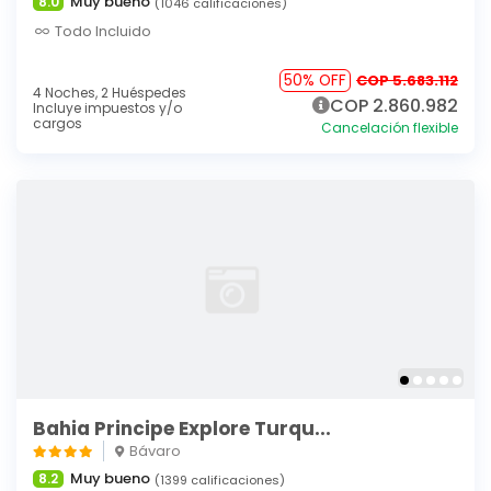
Muy bueno
8.0
(1046 calificaciones)
Todo Incluido
50% OFF
COP 5.683.112
4 Noches,
2 Huéspedes
COP 2.860.982
Incluye impuestos y/o
cargos
Cancelación flexible
Bahia Principe Explore Turqu...
Bávaro
Muy bueno
8.2
(1399 calificaciones)